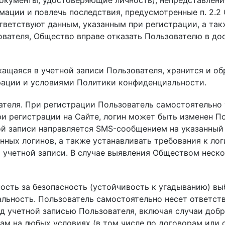
окументы, удостоверяющие личность), непредставлени
ции и повлечь последствия, предусмотренные п. 2.2 С
тветствуют данным, указанным при регистрации, а такж
вателя, Общество вправе отказать Пользователю в дос
жащаяся в учетной записи Пользователя, хранится и о
ации и условиями Политики конфиденциальности.
вателя. При регистрации Пользователь самостоятельно
ри регистрации на Сайте, логин может быть изменен П
ой записи направляется SMS-сообщением на указанный 
ных логинов, а также устанавливать требования к логи
й учетной записи. В случае выявления Обществом неск
ность за безопасность (устойчивость к угадыванию) вы
ьность. Пользователь самостоятельно несет ответстве
д учетной записью Пользователя, включая случаи доб
ам на любых условиях (в том числе по договорам или 