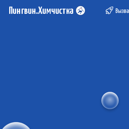
Пингвин.Химчистка
Вызва