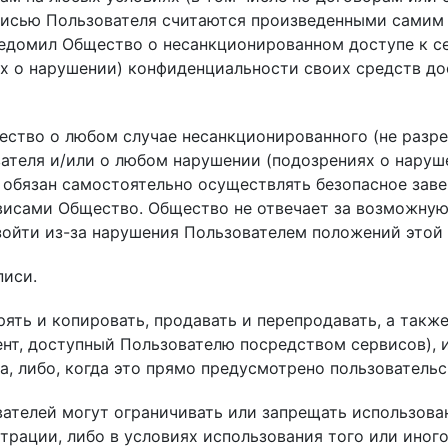
исью Пользователя считаются произведенными самим П
 уведомил Общество о несанкционированном доступе к 
х о нарушении) конфиденциальности своих средств дос
щество о любом случае несанкционированного (не разр
ателя и/или о любом нарушении (подозрениях о наруш
ь обязан самостоятельно осуществлять безопасное зав
висами Общество. Общество не отвечает за возможную 
зойти из-за нарушения Пользователем положений этой 
писи.
орять и копировать, продавать и перепродавать, а так
нт, доступный Пользователю посредством сервисов), ил
а, либо, когда это прямо предусмотрено пользователь
ователей могут ограничивать или запрещать использов
трации, либо в условиях использования того или иного