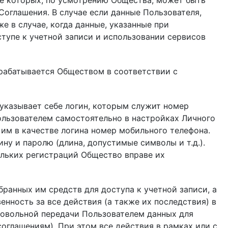
е которых, по усмотрению Общества, может быть
оглашения. В случае если данные Пользователя,
е в случае, когда данные, указанные при
тупе к учетной записи и использовании сервисов
брабатывается Обществом в соответствии с
 указывает себе логин, которым служит номер
ользователем самостоятельно в настройках Личного
им в качестве логина номер мобильного телефона.
ну и паролю (длина, допустимые символы и т.д.).
ольких регистраций Общество вправе их
бранных им средств для доступа к учетной записи, а
нность за все действия (а также их последствия) в
ровольной передачи Пользователем данных для
соглашениям). При этом все действия в рамках или с